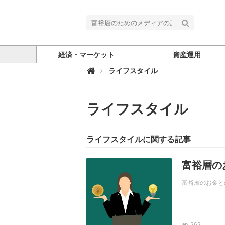
経済・マーケット
資産運用
富

ライフスタイル
裕
層
の
た
め
ライフスタイル
の
メ
デ
ィ
ライフスタイルに関する記事
ア
記事を読む
富裕層の
富裕層のお金と