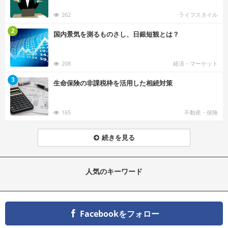
262
ライフスタイル
む
2
国内景気を測るものさし、日銀短観とは？
208
経済・マーケット
む
3
生命保険の非課税枠を活用した相続対策
165
不動産・保険
続きを見る
人気のキーワード
Facebookをフォロー